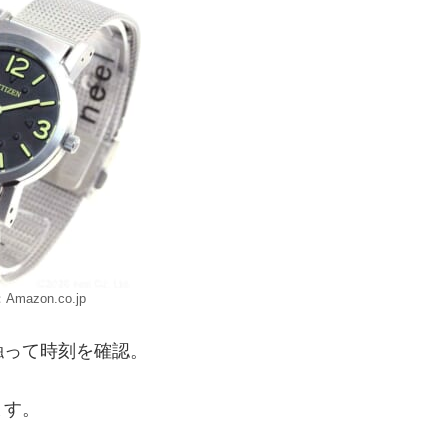
mazon.co.jp
触って時刻を確認。
ます。