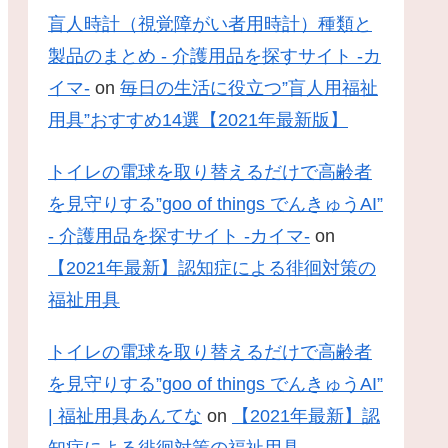
盲人時計（視覚障がい者用時計）種類と
製品のまとめ - 介護用品を探すサイト -カ
イマ-
on
毎日の生活に役立つ”盲人用福祉
用具”おすすめ14選【2021年最新版】
トイレの電球を取り替えるだけで高齢者
を見守りする”goo of things でんきゅうAI”
- 介護用品を探すサイト -カイマ-
on
【2021年最新】認知症による徘徊対策の
福祉用具
トイレの電球を取り替えるだけで高齢者
を見守りする”goo of things でんきゅうAI”
| 福祉用具あんてな
on
【2021年最新】認
知症による徘徊対策の福祉用具